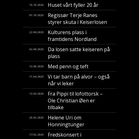
Huset vårt fyller 20 år
15.10.2025
Regissør Terje Ranes
01.10.2025
styrer skuta i Keiserlosen
Kulturens plass i
22.09.2025
framtidens Nordland
Da losen satte keiseren på
02.09.2025
plass
Med penn og teft
12.08.2025
Vi tar barn på alvor – også
11.04.2025
når vi leker
Fra Pippi til lofottorsk –
12.03.2025
Ole Christian Øen er
tilbake
Helene Uri om
25.02.2025
Honningtunger
Fredskonsert i
17.02.2025