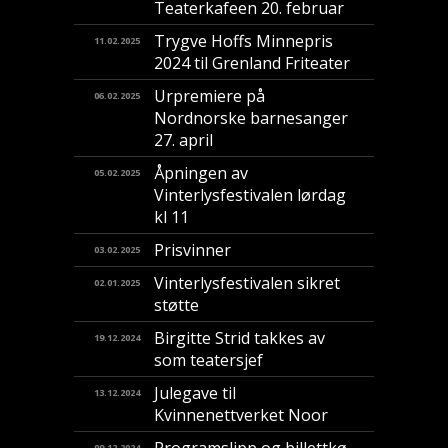
Teaterkafeen 20. februar
Trygve Hoffs Minnepris
11.02.2025
2024 til Grenland Friteater
Urpremiere på
06.02.2025
Nordnorske barnesanger
27. april
Åpningen av
05.02.2025
Vinterlysfestivalen lørdag
kl 11
Prisvinner
03.02.2025
Vinterlysfestivalen sikret
02.01.2025
støtte
Birgitte Strid takkes av
19.12.2024
som teatersjef
Julegave til
13.12.2024
Kvinnenettverket Noor
Programslipp og billettkø
09.12.2024