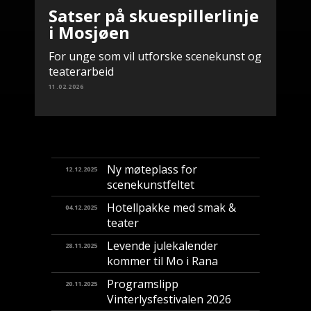
Satser på skuespillerlinje
i Mosjøen
For unge som vil utforske scenekunst og
teaterarbeid
11.02.2026
Ny møteplass for
12.12.2025
scenekunstfeltet
Hotellpakke med smak &
04.12.2025
teater
Levende julekalender
28.11.2025
kommer til Mo i Rana
Programslipp
20.11.2025
Vinterlysfestivalen 2026