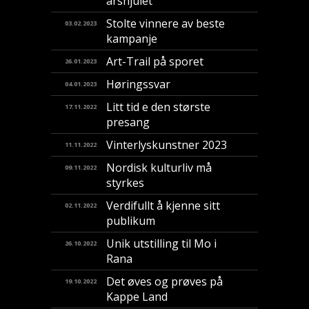
årshjulet
Stolte vinnere av beste
03.02.2023
kampanje
Art-Trail på sporet
26.01.2023
Høringssvar
04.01.2023
Litt tid e den største
17.11.2022
presang
Vinterlyskunstner 2023
11.11.2022
Nordisk kulturliv må
09.11.2022
styrkes
Verdifullt å kjenne sitt
02.11.2022
publikum
Unik utstilling til Mo i
26.10.2022
Rana
Det øves og prøves på
19.10.2022
Kappe Land