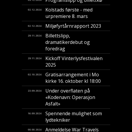
Kolstads første - med
02.12.2024
urpremiere 8. mars
Miljøfyrtårnrapport 2023
02.12.2024
Billettslipp,
29.11.2024
dramatikerdebut og
foredrag
Kickoff Vinterlysfestivalen
29.11.2024
2025
Gratisarrangement i Mo
02.10.2024
kirke 16. oktober kl 18:00
Under overflaten på
23.09.2024
«Kodenavn: Operasjon
Asfalt»
Spennende mulighet som
16.09.2024
lydtekniker
Anmeldelse War Travels
08.08.2024