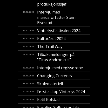
produksjonssjef
Intervju med
18.12.2023
manusforfatter Stein
Elvestad
Vinterlysfestivalen 2024
11.12.2023
Kulturåret 2024
11.12.2023
The Trail Way
21.11.2023
Tilbakemeldinger på
08.11.2023
"Titus Andronicus"
Intervju med regissørene
30.10.2023
Changing Currents
25.10.2023
Skolemateriell
13.10.2023
Første slipp Vinterlys 2024
27.09.2023
Ketil Kolstad
20.09.2023
Karoline Solbakken blir
28.08.2023