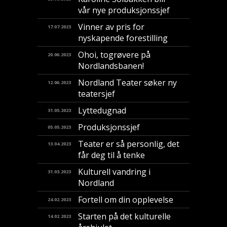
vår nye produksjonssjef
Vinner av pris for
17.07.2023
nyskapende forestilling
​Ohoi, togrøvere på
20.06.2023
Nordlandsbanen!
Nordland Teater søker ny
12.06.2023
teatersjef
Lyttedugnad
31.05.2023
Produksjonssjef
05.05.2023
Teater er så personlig, det
13.04.2023
får deg til å tenke
Kulturell vandring i
31.03.2023
Nordland
Fortell om din opplevelse
24.02.2023
Starten på det kulturelle
14.02.2023