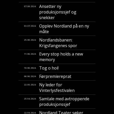
Ansetter ny
07.08.2024
produksjonssjef og
snekker
Opplev Nordland på en ny
03.07.2024
måte
Nordlandsbanen:
25.06.2024
Krigsfangenes spor
Every stop holds a new
11.06.2024
memory
Tog o hoi!
10.06.2024
Førpremiereprat
06.06.2024
Ny leder for
22.05.2024
Vinterlysfestivalen
Samtale med avtroppende
25.04.2024
produksjonssjef
Nordland Teater søker
22.04.2024