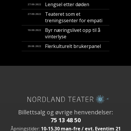
Lengsel etter døden
27.09.2022
Teateret som et
27.09.2022
treningssenter for empati
Byr næringslivet opp til å
19.09.2022
vinterlyse
Flerkulturelt brukerpanel
29.08.2022
Billettsalg og øvrige henvendelser:
75 13 48 50
Åpningstider:
10-15.30 man-fre / evt. Eventim 21