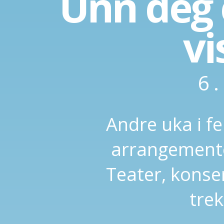
Unn deg 
vi
6
Andre uka i fe
arrangementer
Teater, konser
tre