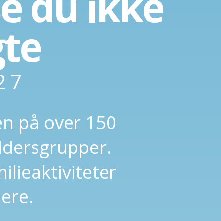
e du ikke
gte
27
len på over 150
aldersgrupper.
lie­aktiviteter
ere.