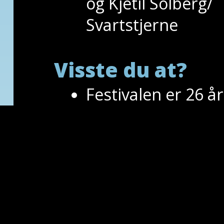
og Kjetil Solberg/
Svartstjerne
Visste du at?
Festivalen er 26 år
Den varer i 7 dage
Over 150 arrange
Publikum fra hele
Begrenset antall f