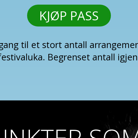
KJØP PASS
ilgang til et stort antall arrange
festivaluka. Begrenset antall igjen
UNKTER SO