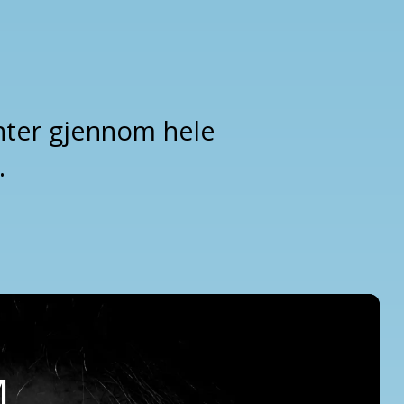
menter gjennom hele
.
M