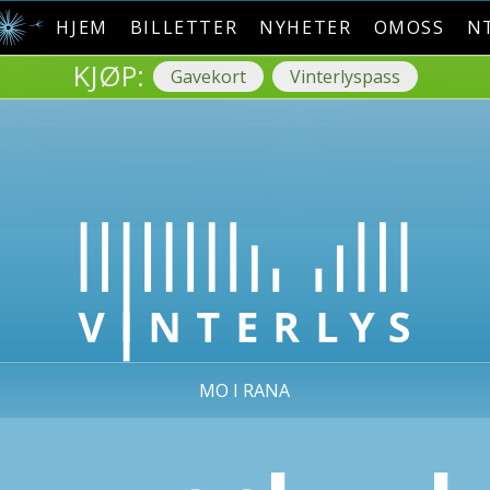
HJEM
BILLETTER
NYHETER
OMOSS
N
KJØP:
Gavekort
Vinterlyspass
MO I RANA