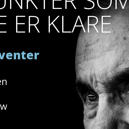
E ER KLARE
venter
en
ow