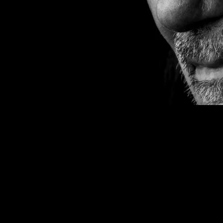
r
menter
 landet
estivalpass igjen