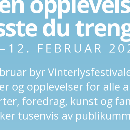
en opplevels
sste du tren
.–12. FEBRUAR 20
bruar byr Vinterlysfestiva
 og opplevelser for alle 
ter, foredrag, kunst og fami
kker tusenvis av publikumm