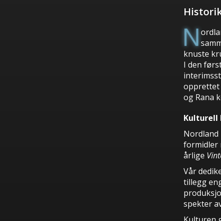
Histori
N
ordla
samme
knuste kru
I den førs
interimsst
opprettet
og Rana k
Kulturell
Nordland T
formidler
årlige
Vint
Vår dedike
tillegg en
produksjon
spekter av
Kulturen g