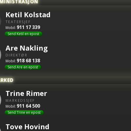
MINISTRASJON
Ketil Kolstad
TEATERSJEF
911 17 339
Mobil:
Send Ketil en epost
Are Nakling
DIREKTØR
918 68 138
Mobil:
Send Are en epost
RKED
Trine Rimer
MARKEDSSJEF
911 64 500
Mobil:
Send Trine en epost
Tove Hovind