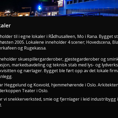
kaler
holder til i egne lokaler i Rådhusalleen, Mo i Rana. Bygget s
 høsten 2005. Lokalene inneholder 4 scener; Hovedscena, Bl
erkafeen og Rugekassa.
neholder skuespillergarderober, gjestegarderober og smin
asjon, markedsavdeling og teknisk stab med lys- og lydverks
kvisitten og nærlager. Bygget ble ført opp av det lokale fir
nlegg.
var Heggelund og Koxvold, hjemmehørende i Oslo. Arkitekte
derkoppen Teater i Oslo.
har vi snekkerverksted, smie og fjernlager i leid industribygg i
.