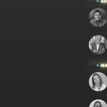
AD
MA