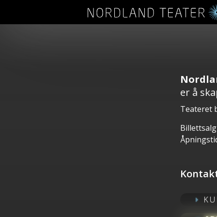
Nordla
er å sk
Teateret b
Billettsal
Åpningsti
Kontakt
KU