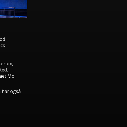
tod
ack
kerom,
ted,
maet Mo
n har også