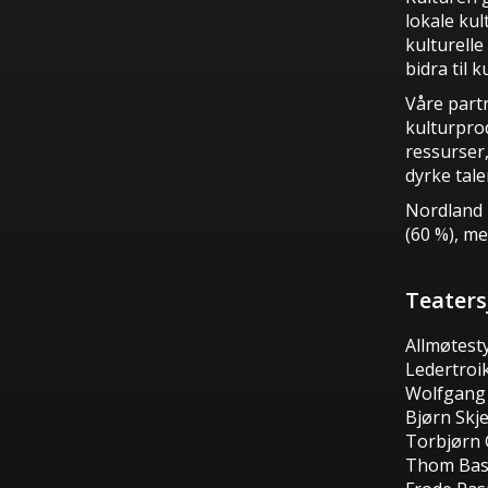
lokale kul
kulturelle
bidra til k
Våre part
kulturprod
ressurser,
dyrke tale
Nordland 
(60 %), m
Teaters
Allmøtest
Ledertroi
Wolfgang
Bjørn Skj
Torbjørn 
Thom Bas