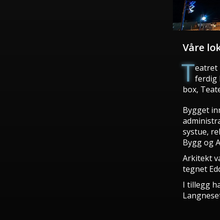
Våre lo
T
eatret 
ferdig
box, Teat
Bygget in
administr
systue, re
Bygg og A
Arkitekt 
tegnet Ed
I tillegg 
Langneset