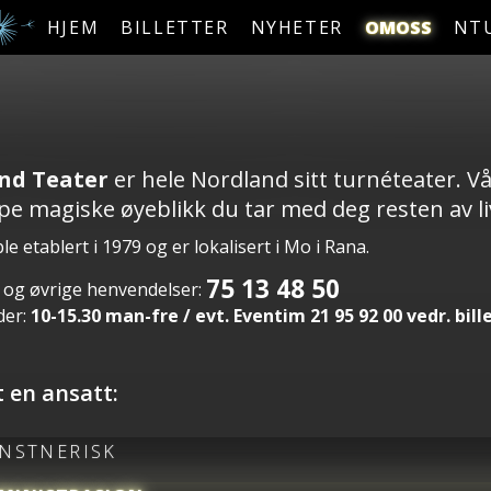
HJEM
BILLETTER
NYHETER
OMOSS
NT
nd Teater
er hele Nordland sitt turnéteater. Vå
ape magiske øyeblikk du tar med deg resten av li
le etablert i 1979 og er lokalisert i Mo i Rana.
75 13 48 50
g og øvrige henvendelser:
der:
10-15.30 man-fre / evt. Eventim 21 95 92 00 vedr. bill
 en ansatt:
NSTNERISK