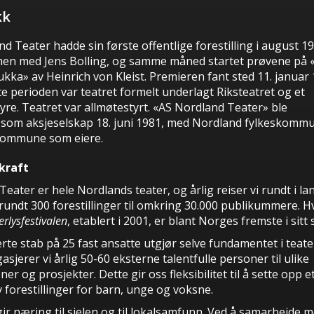
kk
nd Teater hadde sin første offentlige forestilling i august 1
n med Jens Bolling, og samme måned startet prøvene på 
kka» av Heinrich von Kleist. Premieren fant sted 11. januar 
te perioden var teatret formelt underlagt Riksteatret og et
yre. Teatret var allmøtestyrt. «AS Nordland Teater» ble
 som aksjeselskap 18. juni 1981, med Nordland fylkeskomm
ommune som eiere.​
 kraft
eater er hele Nordlands teater, og årlig reiser vi rundt i la
 rundt 300 forestillinger til omkring 30.000 publikummere. 
erlysfestivalen
, etablert i 2001, er blant Norges fremste i sitt 
rte stab på 25 fast ansatte utgjør selve fundamentet i teater
gasjerer vi årlig 50-60 eksterne talentfulle personer til ulike
er og prosjekter. Dette gir oss fleksibilitet til å sette opp e
 forestillinger for barn, unge og voksne.
ir næring til sjelen og til lokalsamfunn. Ved å samarbeide 