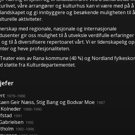
turlivet, våre arrangører og kulturhus kan vi være med på å
 landskapet og gi innbyggere og besøkende muligheten til å 
ulturelle aktiviteter.
nerskap med regionale, nasjonale og internasjonale
usenter gir oss mulighet til å utveksle verdifulle erfaringer
 og til å diversifisere repertoaret vårt. Vi er lidenskapelig op
nter og heve profesjonaliteten.
Teater eies av Rana kommune (40 %) og Nordland fylkes
ed støtte fra Kulturdepartementet.
jefer
yrt
1979–1986
kaen Geir Næss, Stig Bang og Bodvar Moe
1987
 Kolneder
1988–1990
efstad
1991
Gabrielsen
1992
tholm
1992–1996