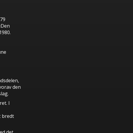
979
«Den
1980.
une
ndsdelen,
Hvorav den
slag.
et. I
t bredt
med det