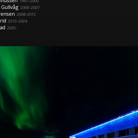
smussen
1997–2000
 Gullvåg
2000–2007
rensen
2008–2012
rid
2013–2024
tad
2025-