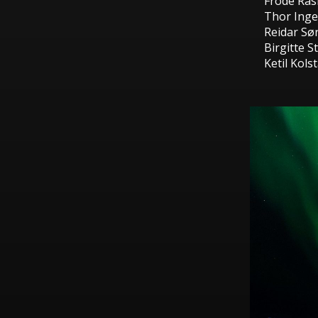
Frode Ra
Thor Inge
Reidar Sø
Birgitte St
Ketil Kols