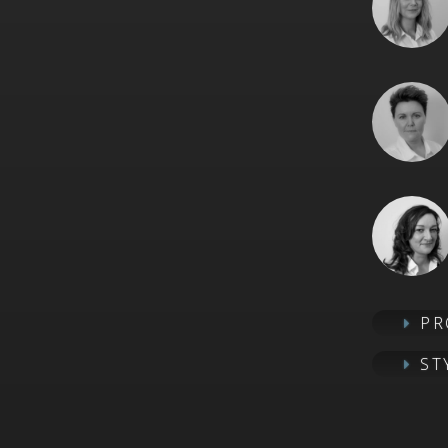
PR
ST