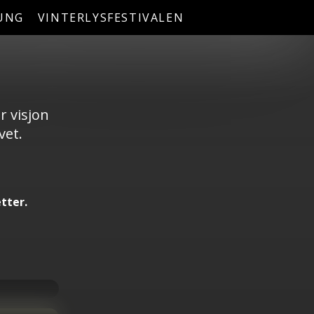
UNG
VINTERLYSFESTIVALEN
r visjon
vet.
etter.