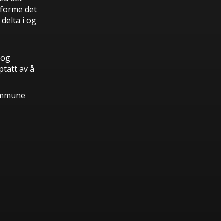
 forme det
delta i og
 og
ptatt av å
kommune