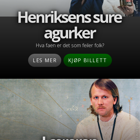
Henriksens sure
agurker
Hva faen er det som feiler folk?
LES MER
KJØP BILLETT
FOTO: EIRIK HAVNES