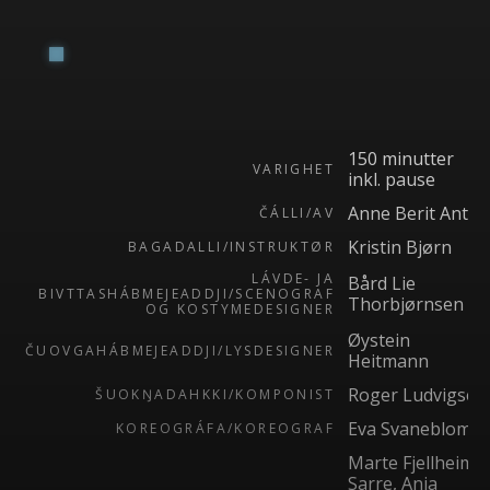
150 minutter
VARIGHET
inkl. pause
Anne Berit Anti
ČÁLLI/AV
Kristin Bjørn
BAGADALLI/INSTRUKTØR
LÁVDE- JA
Bård Lie
BIVTTASHÁBMEJEADDJI/SCENOGRAF
Thorbjørnsen
OG KOSTYMEDESIGNER
Øystein
ČUOVGAHÁBMEJEADDJI/LYSDESIGNER
Heitmann
Roger Ludvigsen
ŠUOKŊADAHKKI/KOMPONIST
Eva Svaneblom
KOREOGRÁFA/KOREOGRAF
Marte Fjellheim
Sarre, Anja