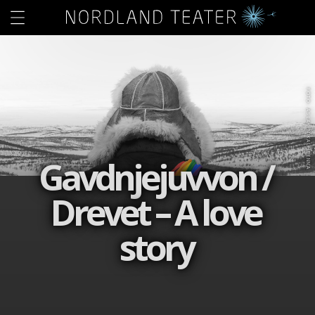
FOTO: ASLAK MIKAL MIENNA
Gavdnjejuvvon /
Drevet – A love
story