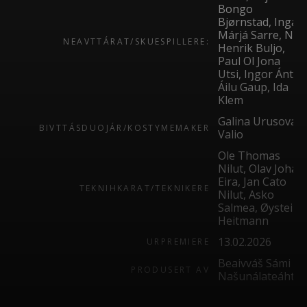
Bongo
Bjørnstad, Ingá
Márjá Sarre, Nils
NEAVTTÁRAT/SKUESPILLERE:
Henrik Buljo,
Paul Ol Jona
Utsi, Iŋgor Ántte
Áilu Gaup, Ida
Klem
Galina Urusova
BIVTTÁSDUOJÁR/KOSTYMEMAKER
Valio
Ole Thomas
Nilut, Olav Johan
Eira, Jan Cato
TEKNIHKARAT/TEKNIKERE
Nilut, Asko
Salmea, Øystein
Heitmann
13.02.2026
URPREMIERE
Beaivváš Sámi
PRODUSERT AV
Našunálateáhter