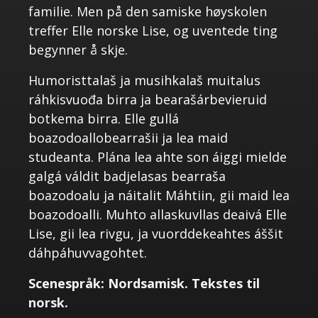
familie. Men på den samiske høyskolen
treffer Elle norske Lise, og uventede ting
begynner å skje.
Humoristtalaš ja musihkalaš muitalus
ráhkisvuođa birra ja bearašárbevieruid
botkema birra. Elle gullá
boazodoallobearrašii ja lea maid
studeanta. Plána lea ahte son áiggi mielde
galgá váldit badjelasas bearraša
boazodoalu ja náitalit Máhtiin, gii maid lea
boazodoalli. Muhto allaskuvllas deaivá Elle
Lise, gii lea rivgu, ja vuorddekeahtes áššit
dáhpáhuvvagohtet.
Scenespråk: Nordsamisk. Tekstes til
norsk.