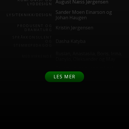
August Næss Jørgensen
LYDDESIGN
Sander Moen Einarson og
LYS/TEKNIKK/DESIGN
Johan Haugen
PRODUSENT OG
Kristin Jørgensen
DRAMATURG
SPRÅKKONSULENT
Dasha Katyba
OG
STEMMEPEDAGOG
Ruslan, Anastasiia, Boris, Irina,
MEDVIRKENDE
Danylo, Oleksander og May
Prosjektet er et samarbeid
mellom norskopplæringa på
LES MER
SAMARBEID
polarsirkelen vgs og Nordland
Teater