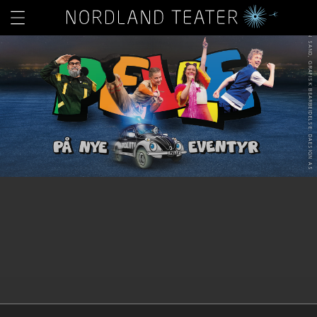
FOTO: ILLUSTRASJON: KURT ALLAN SAND, GRAFISK BEARBEIDELSE: DAESIGN AS