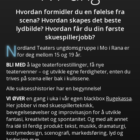
Hvordan formidler du en følelse fra
scena? Hvordan skapes det beste
lydbilde? Hvordan får du din første
skuespillerjobb?
N
ordland Teaters ungdomsgruppe i Mo i Rana er
for deg mellom 15 og 19 år.
BLI MED
å lage teaterforestillinger, få nye
teatervenner – og utvikle egne ferdigheter, enten du
trives på scena eller bak i kulissene.
Alle suksesshistorier har en begynnelse!
VI ØVER
en gang i uka i vår egen blackbox
Rugekassa
.
Her jobber vi med skuespillerteknikk,
bevegelsesøvelser og improvisasjon for å utvikle
fantasi, kreativitet og spontanitet. Og med alt annet
fra idé til ferdig produkt: tekst, musikk, dramaturgi,
kostymedesign, scenografi, markedsføring, lyd og
lysdesign m.m.