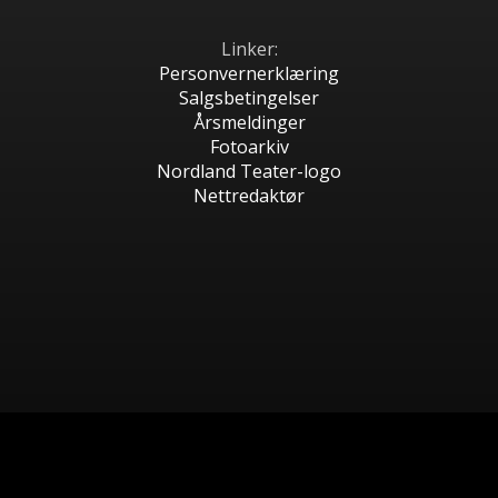
Linker:
Personvernerklæring
Salgsbetingelser
Årsmeldinger
Fotoarkiv
Nordland Teater-logo
Nettredaktør
Webdesign og koding:
David André Erichsen
/ Daesign AS