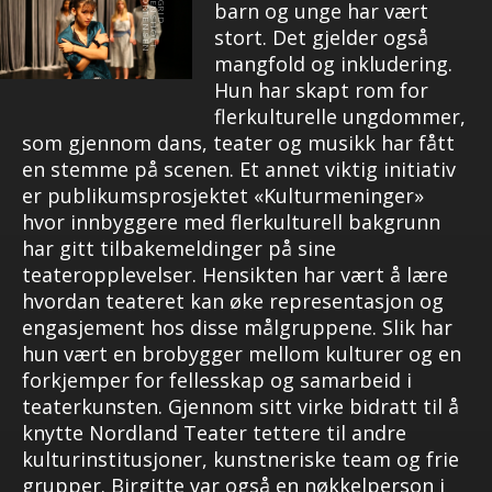
barn og unge har vært
stort. Det gjelder også
mangfold og inkludering.
Hun har skapt rom for
flerkulturelle ungdommer,
som gjennom dans, teater og musikk har fått
en stemme på scenen. Et annet viktig initiativ
er publikumsprosjektet «Kulturmeninger»
hvor innbyggere med flerkulturell bakgrunn
har gitt tilbakemeldinger på sine
teateropplevelser. Hensikten har vært å lære
hvordan teateret kan øke representasjon og
engasjement hos disse målgruppene. Slik har
hun vært en brobygger mellom kulturer og en
forkjemper for fellesskap og samarbeid i
teaterkunsten. Gjennom sitt virke bidratt til å
knytte Nordland Teater tettere til andre
kulturinstitusjoner, kunstneriske team og frie
grupper. Birgitte var også en nøkkelperson i