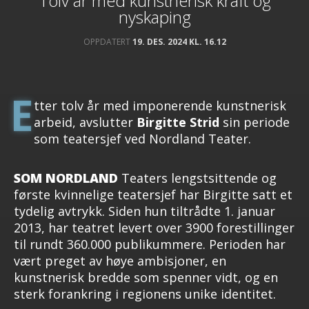
Tolv år med kunstnerisk kraft og
nyskaping
OPPDATERT
19. DES. 2024 KL. 16.12
E
tter tolv år med imponerende kunstnerisk
arbeid, avslutter
Birgitte Strid
sin periode
som teatersjef ved Nordland Teater.
SOM NORDLAND
Teaters lengstsittende og
første kvinnelige teatersjef har Birgitte satt et
tydelig avtrykk. Siden hun tiltrådte 1. januar
2013, har teatret levert over 3900 forestillinger
til rundt 360.000 publikummere. Perioden har
vært preget av høye ambisjoner, en
kunstnerisk bredde som spenner vidt, og en
sterk forankring i regionens unike identitet.