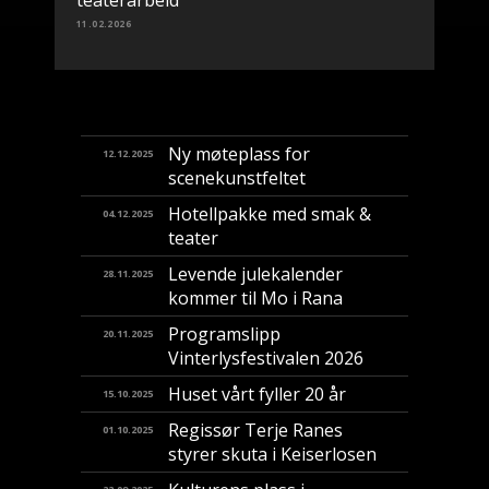
11.02.2026
Ny møteplass for
12.12.2025
scenekunstfeltet
Hotellpakke med smak &
04.12.2025
teater
Levende julekalender
28.11.2025
kommer til Mo i Rana
Programslipp
20.11.2025
Vinterlysfestivalen 2026
Huset vårt fyller 20 år
15.10.2025
Regissør Terje Ranes
01.10.2025
styrer skuta i Keiserlosen