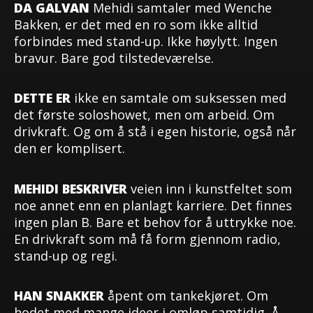
DA GALVAN
Mehidi samtaler med Wenche
Bakken, er det med en ro som ikke alltid
forbindes med stand-up. Ikke høylytt. Ingen
bravur. Bare god tilstedeværelse.
DETTE ER
ikke en samtale om suksessen med
det første soloshowet, men om arbeid. Om
drivkraft. Og om å stå i egen historie, også når
den er komplisert.
MEHIDI BESKRIVER
veien inn i kunstfeltet som
noe annet enn en planlagt karriere. Det finnes
ingen plan B. Bare et behov for å uttrykke noe.
En drivkraft som må få form gjennom radio,
stand-up og regi.
HAN SNAKKER
åpent om tankekjøret. Om
hodet med mange ideer i omløp samtidig. Å