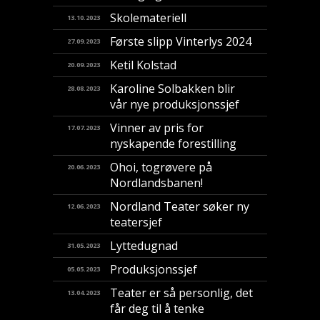
Skolemateriell
13.10.2023
Første slipp Vinterlys 2024
27.09.2023
Ketil Kolstad
20.09.2023
Karoline Solbakken blir
28.08.2023
vår nye produksjonssjef
Vinner av pris for
17.07.2023
nyskapende forestilling
​Ohoi, togrøvere på
20.06.2023
Nordlandsbanen!
Nordland Teater søker ny
12.06.2023
teatersjef
Lyttedugnad
31.05.2023
Produksjonssjef
05.05.2023
Teater er så personlig, det
13.04.2023
får deg til å tenke