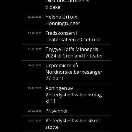
Ole Christian Øen er
tilbake
Helene Uri om
25.02.2025
Honningtunger
Fredskonsert i
17.02.2025
Teaterkafeen 20. februar
Trygve Hoffs Minnepris
11.02.2025
2024 til Grenland Friteater
Urpremiere på
06.02.2025
Nordnorske barnesanger
27. april
Åpningen av
05.02.2025
Vinterlysfestivalen lørdag
kl 11
Prisvinner
03.02.2025
Vinterlysfestivalen sikret
02.01.2025
støtte