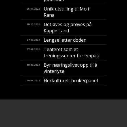
Unik utstilling til Mo i
26.10.2022
Rana
Det øves og prøves på
19.10.2022
Kappe Land
Lengsel etter døden
27.09.2022
Teateret som et
27.09.2022
treningssenter for empati
Byr næringslivet opp til å
19.09.2022
vinterlyse
Flerkulturelt brukerpanel
29.08.2022