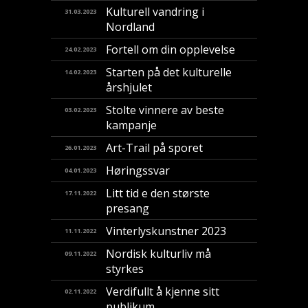
Kulturell vandring i
31.03.2023
Nordland
Fortell om din opplevelse
24.02.2023
Starten på det kulturelle
14.02.2023
årshjulet
Stolte vinnere av beste
03.02.2023
kampanje
Art-Trail på sporet
26.01.2023
Høringssvar
04.01.2023
Litt tid e den største
17.11.2022
presang
Vinterlyskunstner 2023
11.11.2022
Nordisk kulturliv må
09.11.2022
styrkes
Verdifullt å kjenne sitt
02.11.2022
publikum