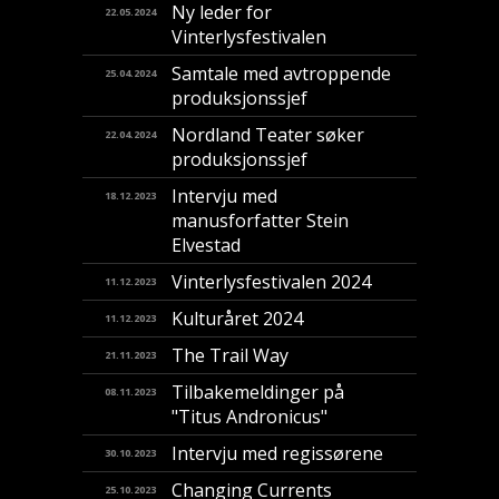
Ny leder for
22.05.2024
Vinterlysfestivalen
Samtale med avtroppende
25.04.2024
produksjonssjef
Nordland Teater søker
22.04.2024
produksjonssjef
Intervju med
18.12.2023
manusforfatter Stein
Elvestad
Vinterlysfestivalen 2024
11.12.2023
Kulturåret 2024
11.12.2023
The Trail Way
21.11.2023
Tilbakemeldinger på
08.11.2023
"Titus Andronicus"
Intervju med regissørene
30.10.2023
Changing Currents
25.10.2023