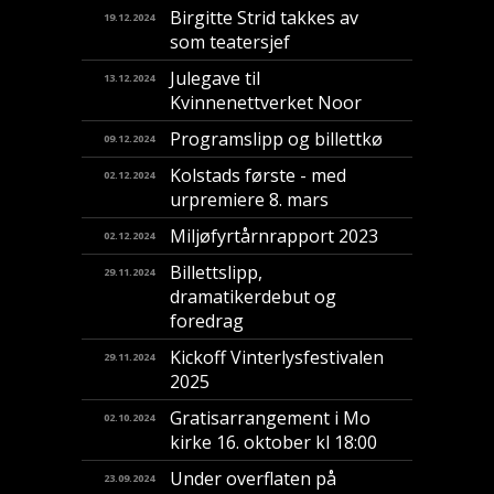
Birgitte Strid takkes av
19.12.2024
som teatersjef
Julegave til
13.12.2024
Kvinnenettverket Noor
Programslipp og billettkø
09.12.2024
Kolstads første - med
02.12.2024
urpremiere 8. mars
Miljøfyrtårnrapport 2023
02.12.2024
Billettslipp,
29.11.2024
dramatikerdebut og
foredrag
Kickoff Vinterlysfestivalen
29.11.2024
2025
Gratisarrangement i Mo
02.10.2024
kirke 16. oktober kl 18:00
Under overflaten på
23.09.2024