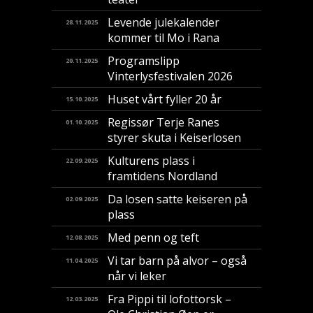
Levende julekalender
28.11.2025
kommer til Mo i Rana
Programslipp
20.11.2025
Vinterlysfestivalen 2026
Huset vårt fyller 20 år
15.10.2025
Regissør Terje Ranes
01.10.2025
styrer skuta i Keiserlosen
Kulturens plass i
22.09.2025
framtidens Nordland
Da losen satte keiseren på
02.09.2025
plass
Med penn og teft
12.08.2025
Vi tar barn på alvor – også
11.04.2025
når vi leker
Fra Pippi til lofottorsk –
12.03.2025