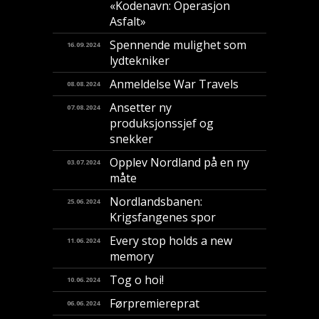
«Kodenavn: Operasjon
Asfalt»
Spennende mulighet som
16.09.2024
lydtekniker
Anmeldelse War Travels
08.08.2024
Ansetter ny
07.08.2024
produksjonssjef og
snekker
Opplev Nordland på en ny
03.07.2024
måte
Nordlandsbanen:
25.06.2024
Krigsfangenes spor
Every stop holds a new
11.06.2024
memory
Tog o hoi!
10.06.2024
Førpremiereprat
06.06.2024