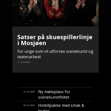
Satser på skuespillerlinje
i Mosjøen
For unge som vil utforske scenekunst og
teaterarbeid
11.02.2026
Ny møteplass for
12.12.2025
scenekunstfeltet
Hotellpakke med smak &
04.12.2025
teater