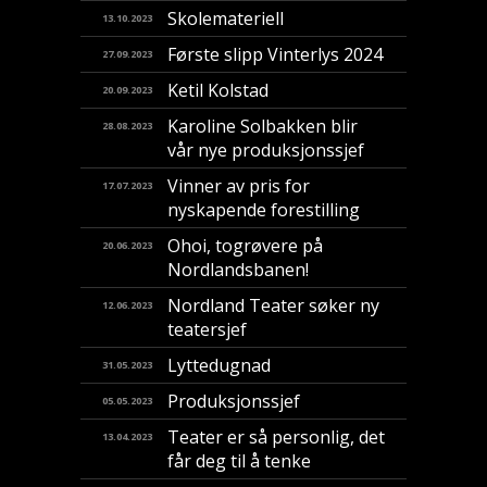
Skolemateriell
13.10.2023
Første slipp Vinterlys 2024
27.09.2023
Ketil Kolstad
20.09.2023
Karoline Solbakken blir
28.08.2023
vår nye produksjonssjef
Vinner av pris for
17.07.2023
nyskapende forestilling
​Ohoi, togrøvere på
20.06.2023
Nordlandsbanen!
Nordland Teater søker ny
12.06.2023
teatersjef
Lyttedugnad
31.05.2023
Produksjonssjef
05.05.2023
Teater er så personlig, det
13.04.2023
får deg til å tenke