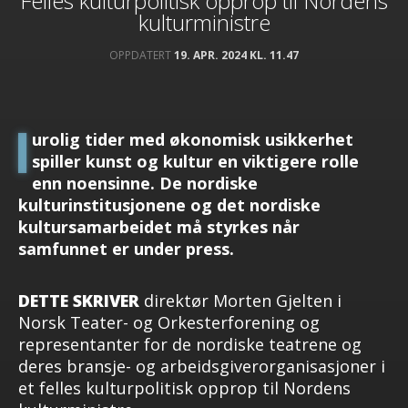
Felles kulturpolitisk opprop til Nordens
kulturministre
OPPDATERT
19. APR. 2024 KL. 11.47
I
urolig tider med økonomisk usikkerhet
spiller kunst og kultur en viktigere rolle
enn noensinne. De nordiske
kulturinstitusjonene og det nordiske
kultursamarbeidet må styrkes når
samfunnet er under press.
DETTE SKRIVER
direktør Morten Gjelten i
Norsk Teater- og Orkesterforening og
representanter for de nordiske teatrene og
deres bransje- og arbeidsgiverorganisasjoner i
et felles kulturpolitisk opprop til Nordens