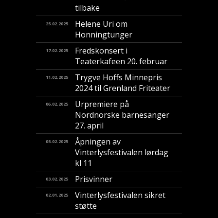
tilbake
Helene Uri om
25.02.2025
Honningtunger
Fredskonsert i
17.02.2025
Teaterkafeen 20. februar
Trygve Hoffs Minnepris
11.02.2025
2024 til Grenland Friteater
Urpremiere på
06.02.2025
Nordnorske barnesanger
27. april
Åpningen av
05.02.2025
Vinterlysfestivalen lørdag
kl 11
Prisvinner
03.02.2025
Vinterlysfestivalen sikret
02.01.2025
støtte