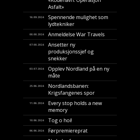
«Kodenavn: Operasjon
Asfalt»
Spennende mulighet som
16.09.2024
lydtekniker
Anmeldelse War Travels
08.08.2024
Ansetter ny
07.08.2024
produksjonssjef og
snekker
Opplev Nordland på en ny
03.07.2024
måte
Nordlandsbanen:
25.06.2024
Krigsfangenes spor
Every stop holds a new
11.06.2024
memory
Tog o hoi!
10.06.2024
Førpremiereprat
06.06.2024