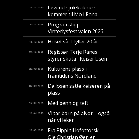
Levende julekalender
28.11.2025
kommer til Mo i Rana
Programslipp
20.11.2025
Vinterlysfestivalen 2026
Huset vårt fyller 20 år
15.10.2025
Regissør Terje Ranes
01.10.2025
styrer skuta i Keiserlosen
Kulturens plass i
22.09.2025
framtidens Nordland
Da losen satte keiseren på
02.09.2025
plass
Med penn og teft
12.08.2025
Vi tar barn på alvor – også
11.04.2025
når vi leker
Fra Pippi til lofottorsk –
12.03.2025
Ole Christian Øen er