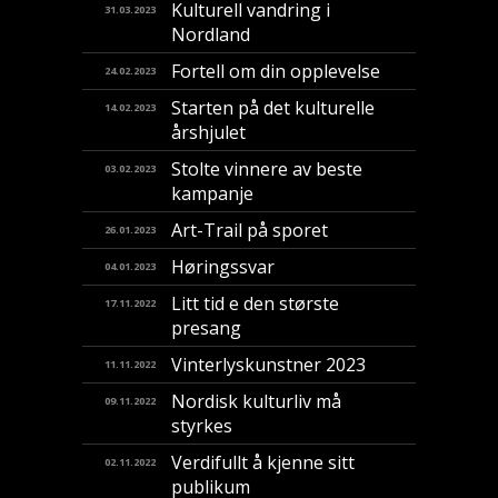
Kulturell vandring i
31.03.2023
Nordland
Fortell om din opplevelse
24.02.2023
Starten på det kulturelle
14.02.2023
årshjulet
Stolte vinnere av beste
03.02.2023
kampanje
Art-Trail på sporet
26.01.2023
Høringssvar
04.01.2023
Litt tid e den største
17.11.2022
presang
Vinterlyskunstner 2023
11.11.2022
Nordisk kulturliv må
09.11.2022
styrkes
Verdifullt å kjenne sitt
02.11.2022
publikum