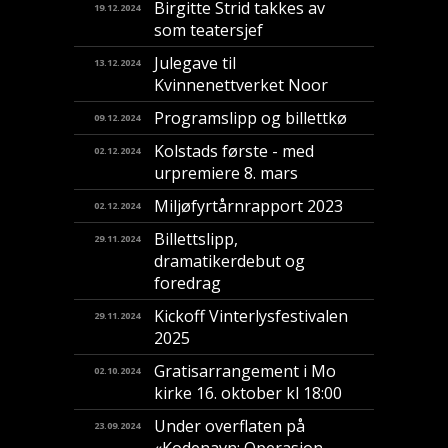
Birgitte Strid takkes av
19.12.2024
som teatersjef
Julegave til
13.12.2024
Kvinnenettverket Noor
Programslipp og billettkø
09.12.2024
Kolstads første - med
02.12.2024
urpremiere 8. mars
Miljøfyrtårnrapport 2023
02.12.2024
Billettslipp,
29.11.2024
dramatikerdebut og
foredrag
Kickoff Vinterlysfestivalen
29.11.2024
2025
Gratisarrangement i Mo
02.10.2024
kirke 16. oktober kl 18:00
Under overflaten på
23.09.2024