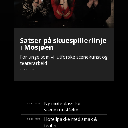
Satser på skuespillerlinje
i Mosjøen
For unge som vil utforske scenekunst og
teaterarbeid
11.02.2026
Ny møteplass for
12.12.2025
scenekunstfeltet
Hotellpakke med smak &
04.12.2025
teater