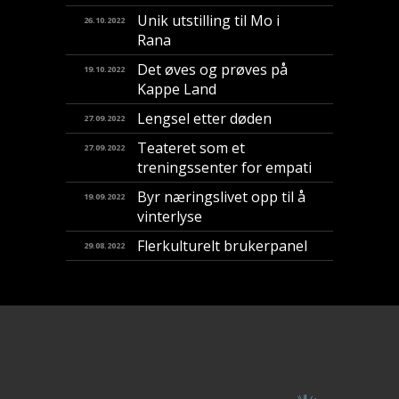
Unik utstilling til Mo i
26.10.2022
Rana
Det øves og prøves på
19.10.2022
Kappe Land
Lengsel etter døden
27.09.2022
Teateret som et
27.09.2022
treningssenter for empati
Byr næringslivet opp til å
19.09.2022
vinterlyse
Flerkulturelt brukerpanel
29.08.2022