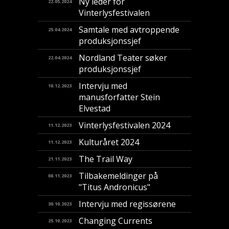
Ny leder for
22.05.2024
Vinterlysfestivalen
Samtale med avtroppende
25.04.2024
produksjonssjef
Nordland Teater søker
22.04.2024
produksjonssjef
Intervju med
18.12.2023
manusforfatter Stein
Elvestad
Vinterlysfestivalen 2024
11.12.2023
Kulturåret 2024
11.12.2023
The Trail Way
21.11.2023
Tilbakemeldinger på
08.11.2023
"Titus Andronicus"
Intervju med regissørene
30.10.2023
Changing Currents
25.10.2023