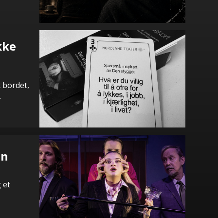
kke
t bordet,
.
en
 et