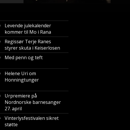
Levende julekalender
5
kommer til Mo i Rana
Regissør Terje Ranes
5
styrer skuta i Keiserlosen
Med penn og teft
5
Helene Uri om
5
Honningtunger
Urpremiere på
5
Nordnorske barnesanger
27. april
Vinterlysfestivalen sikret
5
støtte