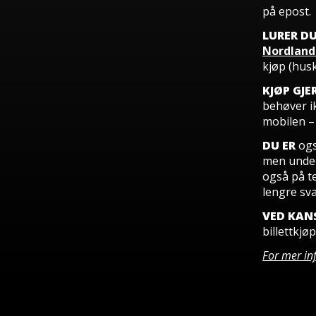
på epost.
LURER D
Nordland
kjøp (husk
KJØP GJE
behøver ik
mobilen – 
DU ER
ogs
men under 
også på te
lengre sva
VED KAN
billettkjø
For mer in