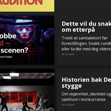
Dette vil du sna
om etterpå
Trekk et samtalekort før
forestillingen. Snakk rund
eller ta det med deg videre
30.04.2026
Historien bak D
stygge
Om skjønnhet, identitet og
samfunn i konkurranse
14.04.2026