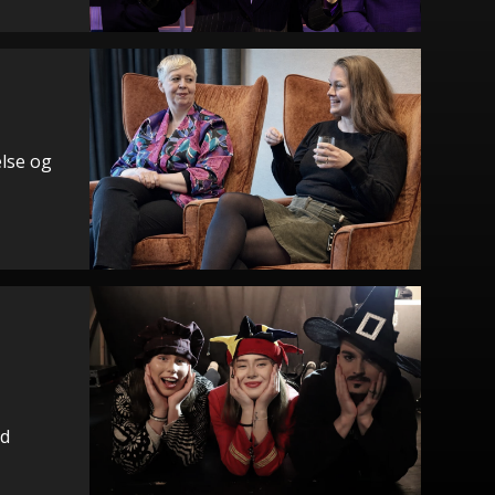
else og
i
id