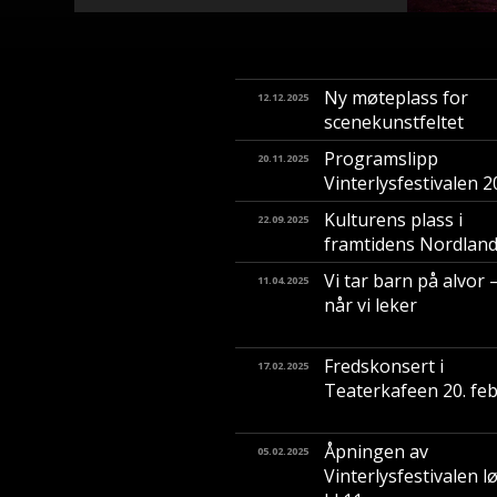
Ny møteplass for
12.12.2025
scenekunstfeltet
Programslipp
20.11.2025
Vinterlysfestivalen 
Kulturens plass i
22.09.2025
framtidens Nordlan
Vi tar barn på alvor 
11.04.2025
når vi leker
Fredskonsert i
17.02.2025
Teaterkafeen 20. fe
Åpningen av
05.02.2025
Vinterlysfestivalen l