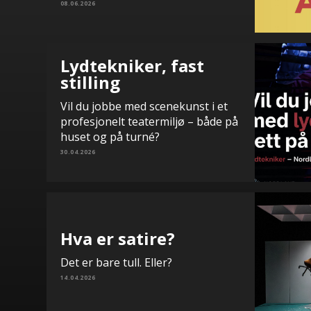
08.06.2026
Lydtekniker, fast
stilling
Vil du jobbe med scenekunst i et
profesjonelt teatermiljø – både på
huset og på turné?
30.04.2026
Hva er satire?
Det er bare tull. Eller?
14.04.2026