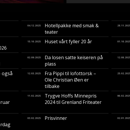
Hotellpakke med smak &
04.12.2025
28.11.202
teater
Huset vårt fyller 20 år
15.10.2025
01.10.202
2026
Da losen satte keiseren på
02.09.2025
12.08.202
d
plass
– også
Fra Pippi til lofottorsk –
12.03.2025
25.02.202
Ole Christian Øen er
tilbake
Trygve Hoffs Minnepris
11.02.2025
06.02.202
bruar
2024 til Grenland Friteater
Prisvinner
03.02.2025
02.01.202
ørdag