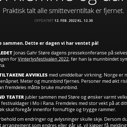
Praktisk talt alle smitteverntiltak er fjernet.
OPPDATERT
12. FEB. 2022 KL. 12.30
e sammen. Dette er dagen vi har ventet på!
LEDET
Jonas Gahr Støre dagens pressekonferanse på selve
agen for
Vinterlysfestivalen 2022
, før han la munnbindet sy
ma.
ILTAKENE AVVIKLES
med umiddelbar virkning. Norge er n
 gjenåpnet. Meter og munnbind fjernes. Personer med økt ris
n fremdeles måtte bruke munnbind.
D TEATER
jubler sammen med Støre og ønsker varmt velk
festivaldager i Mo i Rana. Fremdeles med stor vekt på at dit
øk skal foregår innenfor fornuftige og trygge rammer.
rbehold om endringer og avlysninger skulle skje. Dersom d
l et arrangement som endres eller går ut, vil kjøper få melding