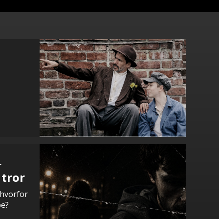
r
 tror
 hvorfor
pe?