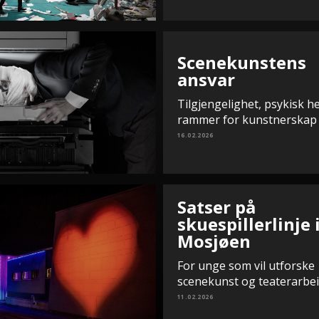
Scenekunstens
ansvar
Tilgjengelighet, psykisk h
rammer for kunstnerskap
16.02.2026
Satser på
skuespillerlinje 
Mosjøen
For unge som vil utforske
scenekunst og teaterarbe
11.02.2026