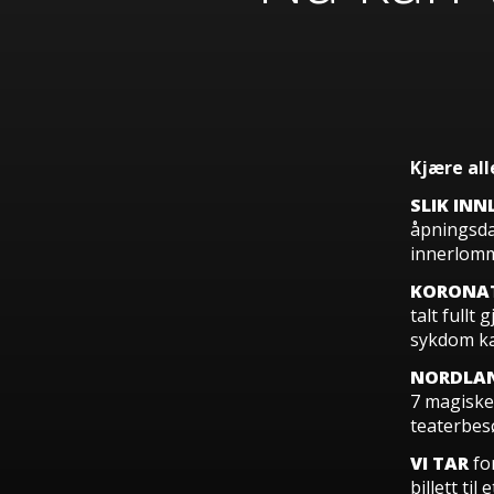
Kjære all
SLIK INN
åpningsd
innerlom
KORONAT
talt fullt
sykdom ka
NORDLAN
7 magiske 
teaterbes
VI TAR
fo
billett ti