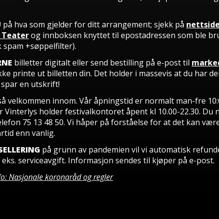
U
på hva som gjelder for ditt arrangement; sjekk på
nettside
 Teater
og innboksen knyttet til epostadressen som ble br
 spam +søppelfilter).
RNE
billetter digitalt eller send bestilling på e-post til
marke
ke printe ut billetten din. Det holder i massevis at du har d
spar en utskrift!
å velkommen innom. Vår åpningstid er normalt man-fre 10:
Vinterlys holder festivalkontoret åpent kl 10.00-22.30. Du 
lefon 75 13 48 50.
Vi håper på forståelse for at det kan vær
rtid enn vanlig.
SELLERING
på grunn av pandemien vil vi automatisk refund
p eks. serviceavgift. Informasjon sendes til kjøper på e-post.
fo: Nasjonale koronaråd og regler