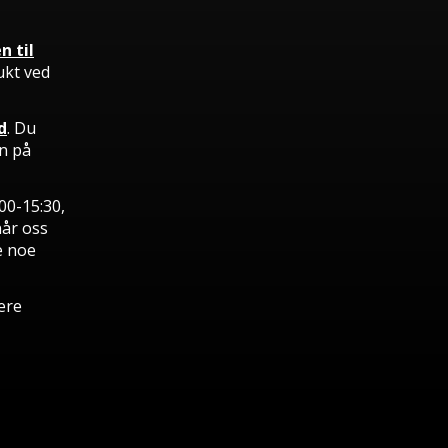
n til
ukt ved
d
. Du
en på
00-15:30,
når oss
e noe
ere