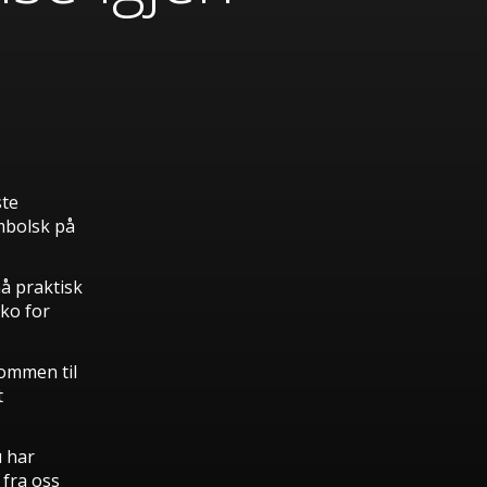
ste
mbolsk på
å praktisk
iko for
ommen til
t
u har
 fra oss