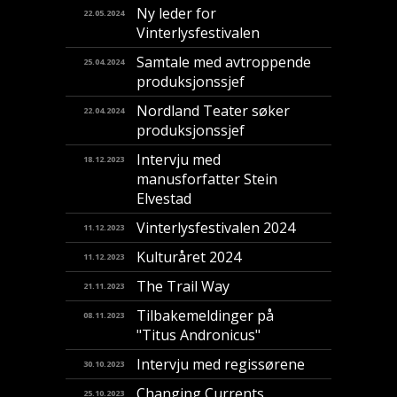
Ny leder for
22.05.2024
Vinterlysfestivalen
Samtale med avtroppende
25.04.2024
produksjonssjef
Nordland Teater søker
22.04.2024
produksjonssjef
Intervju med
18.12.2023
manusforfatter Stein
Elvestad
Vinterlysfestivalen 2024
11.12.2023
Kulturåret 2024
11.12.2023
The Trail Way
21.11.2023
Tilbakemeldinger på
08.11.2023
"Titus Andronicus"
Intervju med regissørene
30.10.2023
Changing Currents
25.10.2023