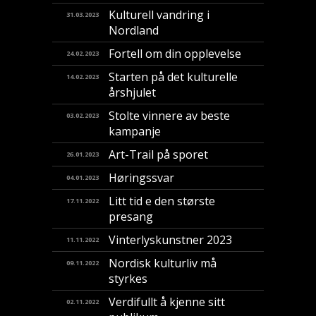
Kulturell vandring i
31.03.2023
Nordland
Fortell om din opplevelse
24.02.2023
Starten på det kulturelle
14.02.2023
årshjulet
Stolte vinnere av beste
03.02.2023
kampanje
Art-Trail på sporet
26.01.2023
Høringssvar
04.01.2023
Litt tid e den største
17.11.2022
presang
Vinterlyskunstner 2023
11.11.2022
Nordisk kulturliv må
09.11.2022
styrkes
Verdifullt å kjenne sitt
02.11.2022