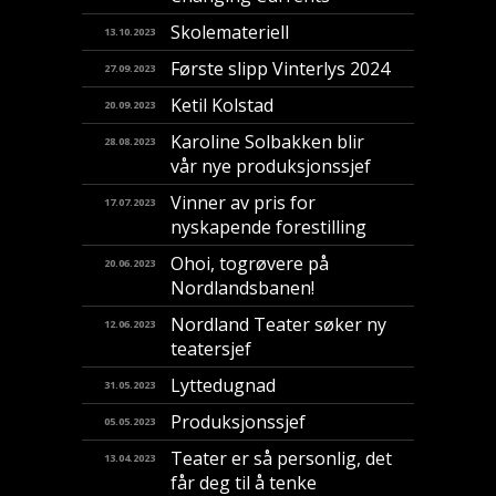
Skolemateriell
13.10.2023
Første slipp Vinterlys 2024
27.09.2023
Ketil Kolstad
20.09.2023
Karoline Solbakken blir
28.08.2023
vår nye produksjonssjef
Vinner av pris for
17.07.2023
nyskapende forestilling
​Ohoi, togrøvere på
20.06.2023
Nordlandsbanen!
Nordland Teater søker ny
12.06.2023
teatersjef
Lyttedugnad
31.05.2023
Produksjonssjef
05.05.2023
Teater er så personlig, det
13.04.2023
får deg til å tenke