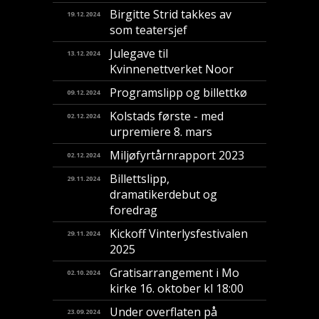
Birgitte Strid takkes av
19.12.2024
som teatersjef
Julegave til
13.12.2024
Kvinnenettverket Noor
Programslipp og billettkø
09.12.2024
Kolstads første - med
02.12.2024
urpremiere 8. mars
Miljøfyrtårnrapport 2023
02.12.2024
Billettslipp,
29.11.2024
dramatikerdebut og
foredrag
Kickoff Vinterlysfestivalen
29.11.2024
2025
Gratisarrangement i Mo
02.10.2024
kirke 16. oktober kl 18:00
Under overflaten på
23.09.2024