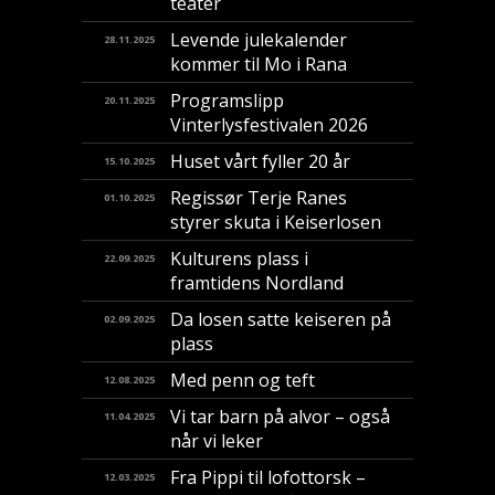
teater
Levende julekalender
28.11.2025
kommer til Mo i Rana
Programslipp
20.11.2025
Vinterlysfestivalen 2026
Huset vårt fyller 20 år
15.10.2025
Regissør Terje Ranes
01.10.2025
styrer skuta i Keiserlosen
Kulturens plass i
22.09.2025
framtidens Nordland
Da losen satte keiseren på
02.09.2025
plass
Med penn og teft
12.08.2025
Vi tar barn på alvor – også
11.04.2025
når vi leker
Fra Pippi til lofottorsk –
12.03.2025