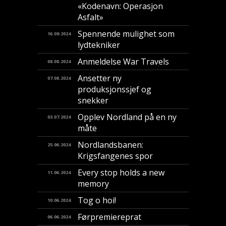
«Kodenavn: Operasjon
Asfalt»
Spennende mulighet som
16.09.2024
lydtekniker
Anmeldelse War Travels
08.08.2024
Ansetter ny
07.08.2024
produksjonssjef og
snekker
Opplev Nordland på en ny
03.07.2024
måte
Nordlandsbanen:
25.06.2024
Krigsfangenes spor
Every stop holds a new
11.06.2024
memory
Tog o hoi!
10.06.2024
Førpremiereprat
06.06.2024