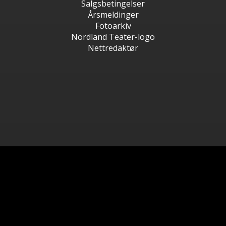
Salgsbetingelser
Årsmeldinger
Fotoarkiv
Nordland Teater-logo
Nettredaktør