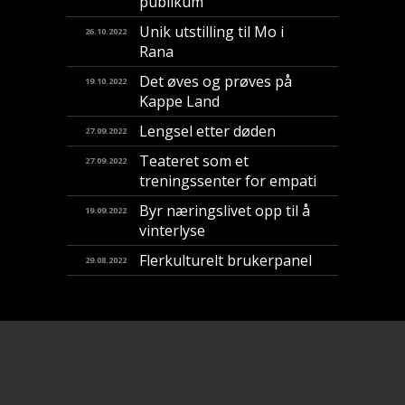
publikum
Unik utstilling til Mo i
26.10.2022
Rana
Det øves og prøves på
19.10.2022
Kappe Land
Lengsel etter døden
27.09.2022
Teateret som et
27.09.2022
treningssenter for empati
Byr næringslivet opp til å
19.09.2022
vinterlyse
Flerkulturelt brukerpanel
29.08.2022