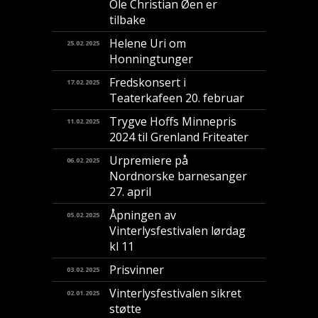
Ole Christian Øen er
tilbake
Helene Uri om
25.02.2025
Honningtunger
Fredskonsert i
17.02.2025
Teaterkafeen 20. februar
Trygve Hoffs Minnepris
11.02.2025
2024 til Grenland Friteater
Urpremiere på
06.02.2025
Nordnorske barnesanger
27. april
Åpningen av
05.02.2025
Vinterlysfestivalen lørdag
kl 11
Prisvinner
03.02.2025
Vinterlysfestivalen sikret
02.01.2025
støtte