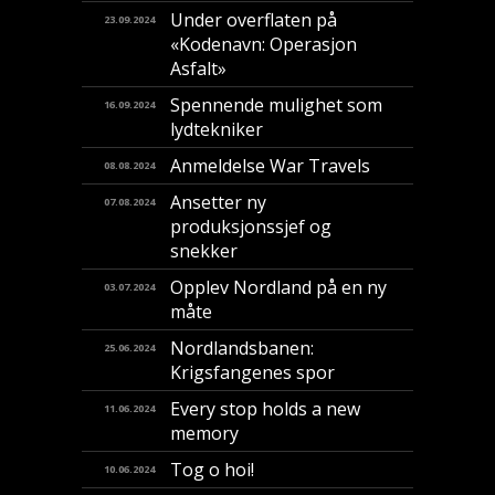
Under overflaten på
23.09.2024
«Kodenavn: Operasjon
Asfalt»
Spennende mulighet som
16.09.2024
lydtekniker
Anmeldelse War Travels
08.08.2024
Ansetter ny
07.08.2024
produksjonssjef og
snekker
Opplev Nordland på en ny
03.07.2024
måte
Nordlandsbanen:
25.06.2024
Krigsfangenes spor
Every stop holds a new
11.06.2024
memory
Tog o hoi!
10.06.2024