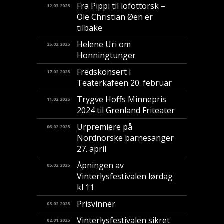
Fra Pippi til lofottorsk –
12.03.2025
Ole Christian Øen er
tilbake
Helene Uri om
25.02.2025
Honningtunger
Fredskonsert i
17.02.2025
Teaterkafeen 20. februar
Trygve Hoffs Minnepris
11.02.2025
2024 til Grenland Friteater
Urpremiere på
06.02.2025
Nordnorske barnesanger
27. april
Åpningen av
05.02.2025
Vinterlysfestivalen lørdag
kl 11
Prisvinner
03.02.2025
Vinterlysfestivalen sikret
02.01.2025