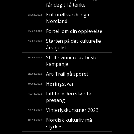
får deg til å tenke
Kulturell vandring i
31.03.2023
Nordland
Fortell om din opplevelse
24.02.2023
Starten på det kulturelle
14.02.2023
årshjulet
Stolte vinnere av beste
03.02.2023
kampanje
Art-Trail på sporet
26.01.2023
Høringssvar
04.01.2023
Litt tid e den største
17.11.2022
presang
Vinterlyskunstner 2023
11.11.2022
Nordisk kulturliv må
09.11.2022
styrkes