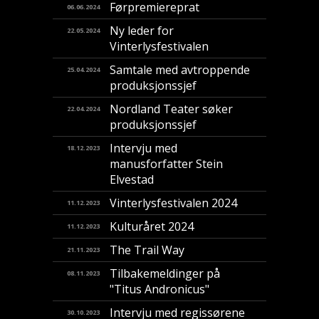
Førpremiereprat
06.06.2024
Ny leder for
22.05.2024
Vinterlysfestivalen
Samtale med avtroppende
25.04.2024
produksjonssjef
Nordland Teater søker
22.04.2024
produksjonssjef
Intervju med
18.12.2023
manusforfatter Stein
Elvestad
Vinterlysfestivalen 2024
11.12.2023
Kulturåret 2024
11.12.2023
The Trail Way
21.11.2023
Tilbakemeldinger på
08.11.2023
"Titus Andronicus"
Intervju med regissørene
30.10.2023