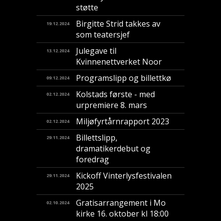
støtte
Birgitte Strid takkes av
19.12.2024
som teatersjef
Julegave til
13.12.2024
Kvinnenettverket Noor
Programslipp og billettkø
09.12.2024
Kolstads første - med
02.12.2024
urpremiere 8. mars
Miljøfyrtårnrapport 2023
02.12.2024
Billettslipp,
29.11.2024
dramatikerdebut og
foredrag
Kickoff Vinterlysfestivalen
29.11.2024
2025
Gratisarrangement i Mo
02.10.2024
kirke 16. oktober kl 18:00