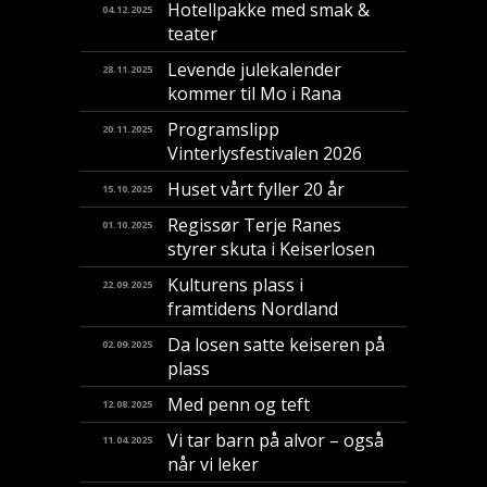
Hotellpakke med smak &
04.12.2025
teater
Levende julekalender
28.11.2025
kommer til Mo i Rana
Programslipp
20.11.2025
Vinterlysfestivalen 2026
Huset vårt fyller 20 år
15.10.2025
Regissør Terje Ranes
01.10.2025
styrer skuta i Keiserlosen
Kulturens plass i
22.09.2025
framtidens Nordland
Da losen satte keiseren på
02.09.2025
plass
Med penn og teft
12.08.2025
Vi tar barn på alvor – også
11.04.2025
når vi leker