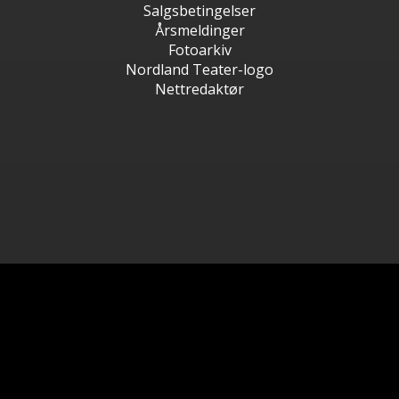
Salgsbetingelser
Årsmeldinger
Fotoarkiv
Nordland Teater-logo
Nettredaktør