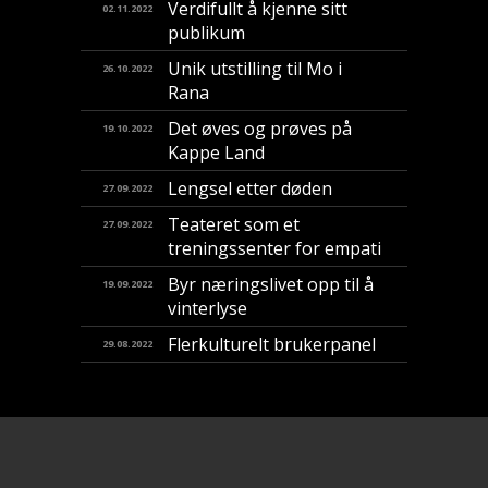
Verdifullt å kjenne sitt
02.11.2022
publikum
Unik utstilling til Mo i
26.10.2022
Rana
Det øves og prøves på
19.10.2022
Kappe Land
Lengsel etter døden
27.09.2022
Teateret som et
27.09.2022
treningssenter for empati
Byr næringslivet opp til å
19.09.2022
vinterlyse
Flerkulturelt brukerpanel
29.08.2022