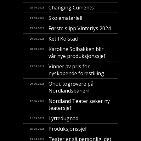
Changing Currents
25.10.2023
Skolemateriell
13.10.2023
Første slipp Vinterlys 2024
27.09.2023
Ketil Kolstad
20.09.2023
Karoline Solbakken blir
28.08.2023
vår nye produksjonssjef
Vinner av pris for
17.07.2023
nyskapende forestilling
​Ohoi, togrøvere på
20.06.2023
Nordlandsbanen!
Nordland Teater søker ny
12.06.2023
teatersjef
Lyttedugnad
31.05.2023
Produksjonssjef
05.05.2023
Teater er så personlig, det
13.04.2023