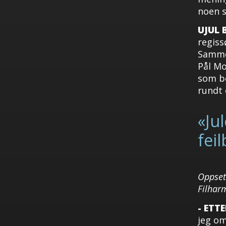
noen s
UJUL
regiss
Sammen
Pål Mo
som b
rundt 
«Ju
fei
Oppset
Filharm
- ETT
jeg om