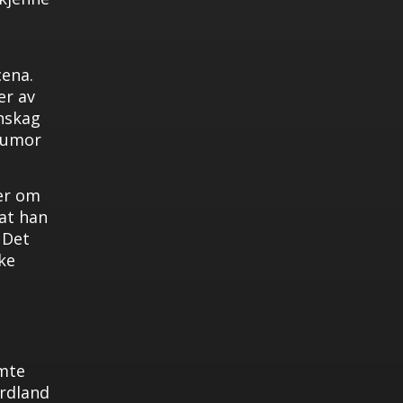
cena.
er av
nskag
humor
er om
 at han
. Det
ke
ømte
rdland