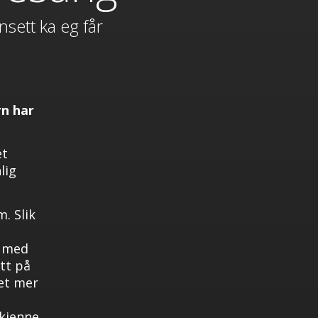
nsett ka eg får
rn har
et
lig
. Slik
r med
tt på
tet mer
 kjenne