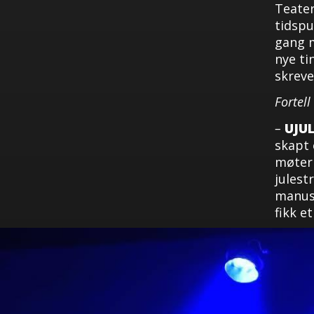
Teater
tidspu
gang m
nye ti
skrev
Fortel
–
UJU
skapt
møter 
julest
manus,
fikk et