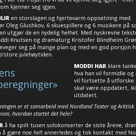
om kjenner seg igjen.
BLIR
en storslagen og hjertevarm oppsetning med
ør Oleg Glushkov, 6 skuespillere og 6 musikere på s
 utgjør de en nydelig helhet. Med nyskrevne tekst
ddi Knutsen og dramaturg Kristofer Blindheim Grø
eveger seg på mange plan og med en god porsjon 
o’store julehøytiden.
MODDI HAR
klare tank
lens
hva han vil formidle og
vil fortsette å utforske
lberegninger»
skal være oppdatert, ik
utdatert.
ningen er et samarbeid med Nordland Teater og Arktisk
oni, hvordan startet det hele?
ER
å ha spilt tusen solokonserter de siste årene, dr
 å gjøre noe
helt
annerledes og tok kontakt med No