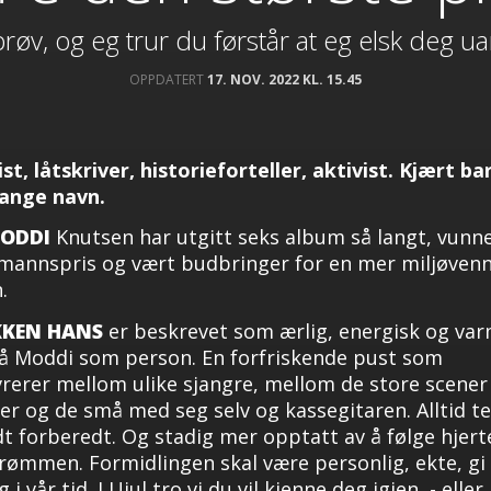
prøv, og eg trur du førstår at eg elsk deg ua
OPPDATERT
17. NOV. 2022 KL. 15.45
ist, låtskriver, historieforteller, aktivist. Kjært ba
ange navn.
MODDI
Knutsen har utgitt seks album så langt, vunn
mannspris og vært budbringer for en mer miljøvenn
.
KKEN HANS
er beskrevet som ærlig, energisk og varm
å Moddi som person. En forfriskende pust som
erer mellom ulike sjangre, mellom de store scene
er og de små med seg selv og kassegitaren. Alltid te
t forberedt. Og stadig mer opptatt av å følge hjer
rømmen. Formidlingen skal være personlig, ekte, gi
i vår tid. I Ujul tro vi du vil kjenne deg igjen, - eller