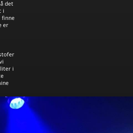
På det
 i
 finne
e er
stofer
vi
iter i
te
mine