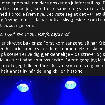
 med spørsmål om dere ønsket en juleforestilling. 
nktet hadde jeg bare to-tre sanger, og vi satte raskt
ed å drodle frem nye. Det viste seg at det var lett å
ng å synge om – jula har nok av skyggesider som ikk
et popsanger om.
l om Ujul, hva er du mest fornøyd med?
L
er skrevet baklengs: Først kom sangene, så har Kri
 en historie som knytter dem sammen. Menneskene 
på scenen er veldig gjenkjennelige – de strever og sl
ria, akkurat sånn som oss andre. Første gang jeg les
 måtte jeg felle en tåre. Det var som om sangene 
 helt annet liv når de inngikk i en historie.