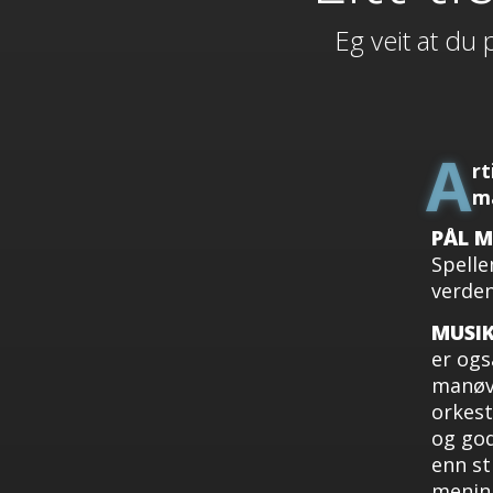
Eg veit at du 
A
rt
m
PÅL 
Spelle
verden
MUSI
er ogs
manøvr
orkest
og god
enn st
mening 