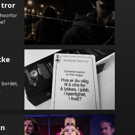
 tror
 hvorfor
pe?
kke
t bordet,
.
en