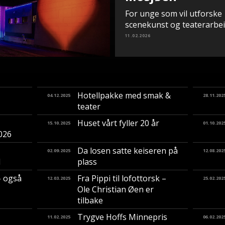
For unge som vil utforske
scenekunst og teaterarbe
11.02.2026
Hotellpakke med smak &
04.12.2025
28.11.202
teater
Huset vårt fyller 20 år
15.10.2025
01.10.202
2026
Da losen satte keiseren på
02.09.2025
12.08.202
d
plass
– også
Fra Pippi til lofottorsk –
12.03.2025
25.02.202
Ole Christian Øen er
tilbake
Trygve Hoffs Minnepris
11.02.2025
06.02.202