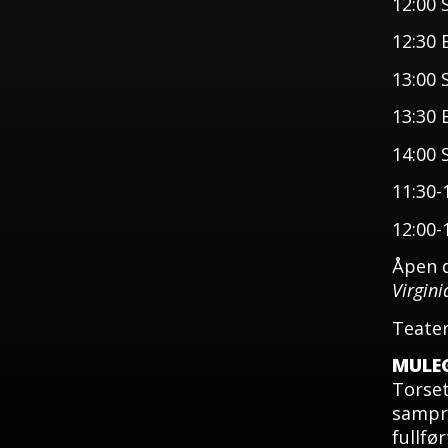
12:00 
12:30 
13:00 
13:30 
14:00 
11:30-
12:00-
Åpen d
Virgini
Teater
MULE
Torset
sampro
fullfø