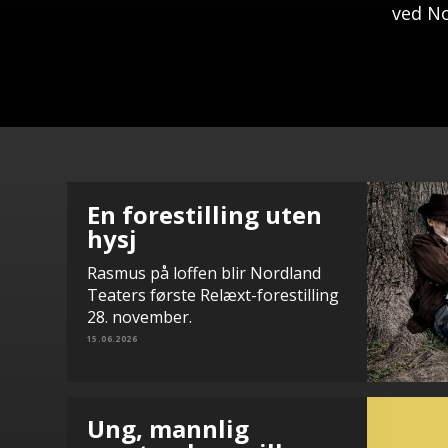
ved No
En forestilling uten
hysj
Rasmus på loffen blir Nordland
Teaters første Relæxt-forestilling
28. november.
15.06.2026
Ung, mannlig