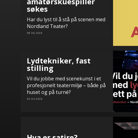
amatørskuespiller
søkes
Har du lyst til å stå på scenen med
Nordland Teater?
08.06.2026
Lydtekniker, fast
stilling
Vil du jobbe med scenekunst i et
profesjonelt teatermiljø – både på
huset og på turné?
30.04.2026
Hva er satire?