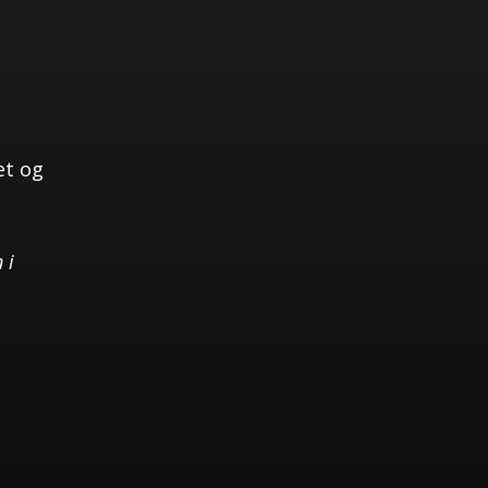
et og
 i