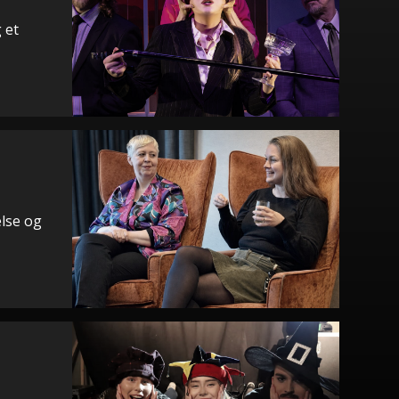
 et
else og
i