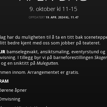
9. oktober kl 11-15
OPPDATERT
19. APR. 2024 KL. 11.47
ag har du muligheten til å ta en titt bak scenetepp
 litt bedre kjent med oss som jobber på teateret.
LIR
bamse­legevakt, ansiktsmaling, eventyrstund og
isning. I tillegg byr vi på barneforestillingen
Skogen
og en sniktitt på
Mulegutten.
mmen innom. Arrangementet er gratis.
RAM
Dørene åpner
 Omvisning