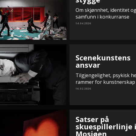
Om skjønnhet, identitet og
samfunn i konkurranse
14.04.2026
Scenekunstens
ansvar
Tilgjengelighet, psykisk h
rammer for kunstnerskap
16.02.2026
Satser på
skuespillerlinje 
Mosjøen