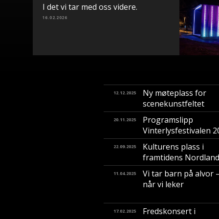
I det vi tar med oss videre.
16.02.2026
Ny møteplass for
12.12.2025
scenekunstfeltet
Programslipp
20.11.2025
Vinterlysfestivalen 
Kulturens plass i
22.09.2025
framtidens Nordlan
Vi tar barn på alvor 
11.04.2025
når vi leker
Fredskonsert i
17.02.2025