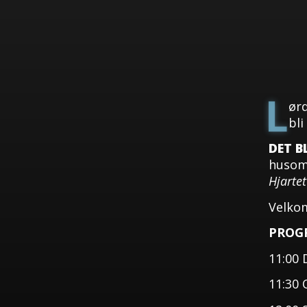
L
ørd
bli
DET B
husomv
Hjartet
Velko
PROG
11:00 
11:30