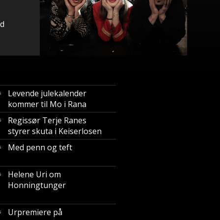
id
Levende julekalender
5
kommer til Mo i Rana
Regissør Terje Ranes
5
styrer skuta i Keiserlosen
Med penn og teft
5
Helene Uri om
5
Honningtunger
Urpremiere på
5