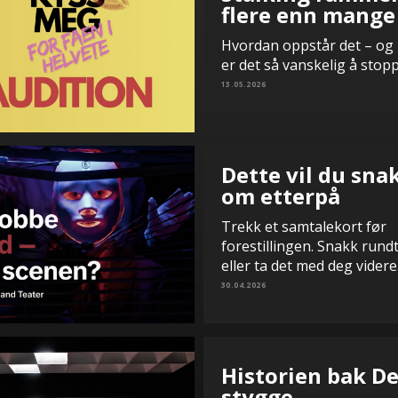
flere enn mange
Hvordan oppstår det – og
er det så vanskelig å stop
13.05.2026
Dette vil du sna
om etterpå
Trekk et samtalekort før
forestillingen. Snakk rund
eller ta det med deg videre
30.04.2026
Historien bak D
stygge