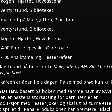
Skogen i Hjartet, Hovedscena
Eventyrstund, Biblioteket
Smakebit på Mulegutten, Blackbox
Eventyrstund, Biblioteket
Skogen i Hjartet, Hovedscena
14:00 Bamselegevakt, Øvre foaje
14:00 Ansiktsmaling, Teaterkafeen
ag-tilbud på billetter til
Mulegutten, I AM, Blackbird
o
as julebrev
!
kafeen er åpen hele dagen. Pølse med brød kun kr 1
GUTTEN,
basert på boken med samme navn av Øyvi
er, er høstens storsatsing for barn. Den er en
duksjon med Teater Joker og skal ut på turné ette
rt spilletid i Rana. Produksjonen har premiere i Blac