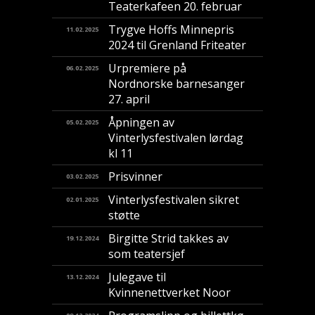
Teaterkafeen 20. februar
Trygve Hoffs Minnepris
11.02.2025
2024 til Grenland Friteater
Urpremiere på
06.02.2025
Nordnorske barnesanger
27. april
Åpningen av
05.02.2025
Vinterlysfestivalen lørdag
kl 11
Prisvinner
03.02.2025
Vinterlysfestivalen sikret
02.01.2025
støtte
Birgitte Strid takkes av
19.12.2024
som teatersjef
Julegave til
13.12.2024
Kvinnenettverket Noor