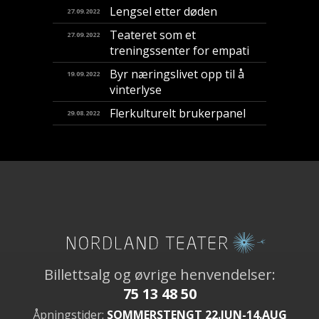
Lengsel etter døden
27.09.2022
Teateret som et
27.09.2022
treningssenter for empati
Byr næringslivet opp til å
19.09.2022
vinterlyse
Flerkulturelt brukerpanel
29.08.2022
Billettsalg og øvrige henvendelser:
75 13 48 50
Åpningstider:
SOMMERSTENGT 22.JUN-14.AUG