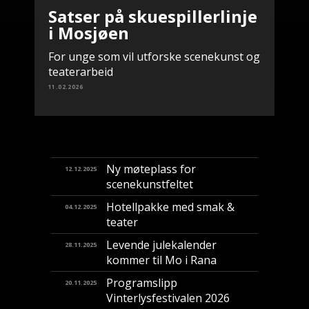
Satser på skuespillerlinje
i Mosjøen
For unge som vil utforske scenekunst og
teaterarbeid
11.02.2026
Ny møteplass for
12.12.2025
scenekunstfeltet
Hotellpakke med smak &
04.12.2025
teater
Levende julekalender
28.11.2025
kommer til Mo i Rana
Programslipp
20.11.2025
Vinterlysfestivalen 2026