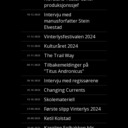
produksjonssjef
Intervju med
18.12.2023
manusforfatter Stein
Elvestad
Vinterlysfestivalen 2024
11.12.2023
Kulturåret 2024
11.12.2023
The Trail Way
21.11.2023
Tilbakemeldinger på
08.11.2023
"Titus Andronicus"
Intervju med regissørene
30.10.2023
Changing Currents
25.10.2023
Skolemateriell
13.10.2023
Første slipp Vinterlys 2024
27.09.2023
Ketil Kolstad
20.09.2023
Karoline Solbakken blir
28.08.2023