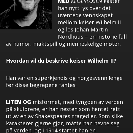
MED
KEISERLOSEN
kaster
han nytt lys over det
uventede vennskapet
mellom keiser Wilhelm II
og los Johan Martin
Nordhuus – en historie full
av humor, maktspill og menneskelige møter.
Hvordan vil du beskrive keiser Wilhelm II?
Han var en superkjendis og norgesvenn lenge
før disse begrepene fantes.
LITEN OG
misformet, med tyngden av verden
på skuldrene, er han nesten som hentet rett
ut av en av Shakespeares tragedier. Som slike
karakterer gjerne gjør, måtte han hevne seg
på verden, og i 1914 startet han en