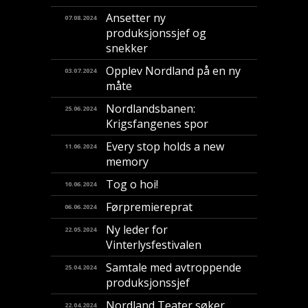
Ansetter ny
07.08.2024
produksjonssjef og
snekker
Opplev Nordland på en ny
03.07.2024
måte
Nordlandsbanen:
25.06.2024
Krigsfangenes spor
Every stop holds a new
11.06.2024
memory
Tog o hoi!
10.06.2024
Førpremiereprat
06.06.2024
Ny leder for
22.05.2024
Vinterlysfestivalen
Samtale med avtroppende
25.04.2024
produksjonssjef
Nordland Teater søker
22.04.2024