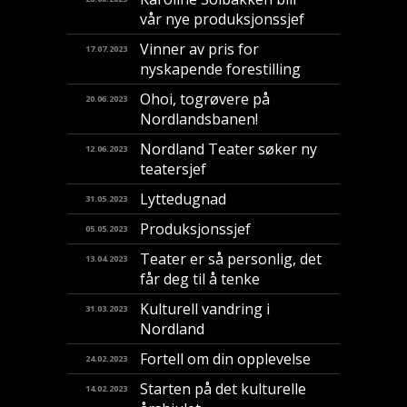
vår nye produksjonssjef
Vinner av pris for
17.07.2023
nyskapende forestilling
​Ohoi, togrøvere på
20.06.2023
Nordlandsbanen!
Nordland Teater søker ny
12.06.2023
teatersjef
Lyttedugnad
31.05.2023
Produksjonssjef
05.05.2023
Teater er så personlig, det
13.04.2023
får deg til å tenke
Kulturell vandring i
31.03.2023
Nordland
Fortell om din opplevelse
24.02.2023
Starten på det kulturelle
14.02.2023