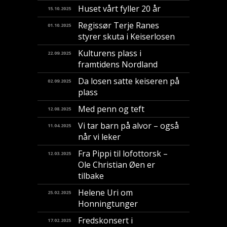
Huset vårt fyller 20 år
15.10.2025
Regissør Terje Ranes
01.10.2025
styrer skuta i Keiserlosen
Kulturens plass i
22.09.2025
framtidens Nordland
Da losen satte keiseren på
02.09.2025
plass
Med penn og teft
12.08.2025
Vi tar barn på alvor – også
11.04.2025
når vi leker
Fra Pippi til lofottorsk –
12.03.2025
Ole Christian Øen er
tilbake
Helene Uri om
25.02.2025
Honningtunger
Fredskonsert i
17.02.2025