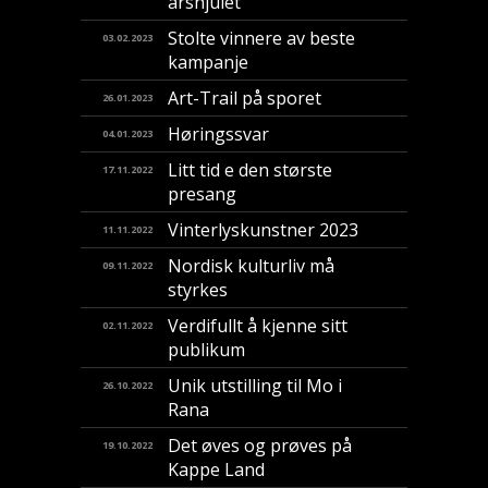
årshjulet
Stolte vinnere av beste
03.02.2023
kampanje
Art-Trail på sporet
26.01.2023
Høringssvar
04.01.2023
Litt tid e den største
17.11.2022
presang
Vinterlyskunstner 2023
11.11.2022
Nordisk kulturliv må
09.11.2022
styrkes
Verdifullt å kjenne sitt
02.11.2022
publikum
Unik utstilling til Mo i
26.10.2022
Rana
Det øves og prøves på
19.10.2022
Kappe Land