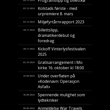
Programslipp og billettkø
09.12.2024
Kolstads første - med
02.12.2024
urpremiere 8. mars
Miljøfyrtårnrapport 2023
02.12.2024
Billettslipp,
29.11.2024
dramatikerdebut og
foredrag
Kickoff Vinterlysfestivalen
29.11.2024
2025
Gratisarrangement i Mo
02.10.2024
kirke 16. oktober kl 18:00
Under overflaten på
23.09.2024
«Kodenavn: Operasjon
Asfalt»
Spennende mulighet som
16.09.2024
lydtekniker
Anmeldelse War Travels
08.08.2024